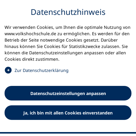
Inhalt anspringen
Datenschutz­hinweis
Startseite
Volkshochschulen und Kurse
Wir verwenden Cookies, um Ihnen die optimale Nutzung von
Meine vhs finden | vhs vor Ort
www.volkshochschule.de zu ermöglichen. Es werden für den
vhs in Schleswig-Holstein
vhs Hohn
Betrieb der Seite notwendige Cookies gesetzt. Darüber
hinaus können Sie Cookies für Statistikzwecke zulassen. Sie
können die Datenschutz­einstellungen anpassen oder allen
Volkshochschule Hohn e.V.
Cookies direkt zustimmen.
(
Zur Datenschutz­erklärung
Ö
f
f
Datenschutz­einstellungen anpassen
n
e
t
Ja, ich bin mit allen Cookies einverstanden
i
n
e
i