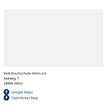
n
e
m
n
e
u
e
n
T
a
b
)
Volkshochschule Hohn e.V.
Seeweg 7
24806 Hohn
(
Google Maps
Ö
(
OpenStreet Map
f
Ö