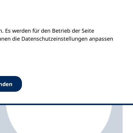
 Es werden für den Betrieb der Seite
falz
vhs Hunsrück
önnen die Datenschutz­einstellungen anpassen
anden