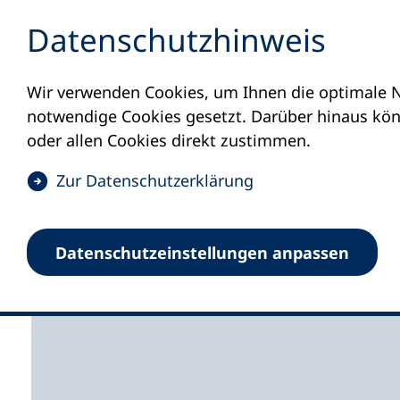
Inhalt anspringen
Datenschutz­hinweis
Wir verwenden Cookies, um Ihnen die optimale N
Startseite
Volkshochschulen und Kurse
M
notwendige Cookies gesetzt. Darüber hinaus könn
oder allen Cookies direkt zustimmen.
(
Zur Datenschutz­erklärung
Ö
f
Volkshochschule Hun
Datenschutz­einstellungen anpassen
f
n
e
t
i
n
e