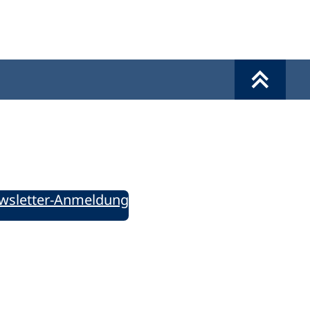
Werkzeuge
Sie informiert!
ung aktuell – Der bildungspolitische Newsletter
wsletter-Anmeldung
ie uns auf Social Media: