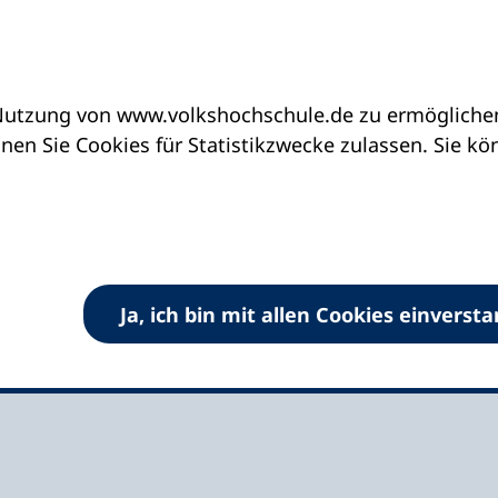
utzung von www.volkshochschule.de zu ermöglichen.
eine vhs finden | vhs vor Ort
vhs in Rheinland-P
en Sie Cookies für Statistikzwecke zulassen. Sie k
srück
Ja, ich bin mit allen Cookies einverst