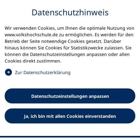
Inhalt anspringen
Datenschutz­hinweis
Startseite
Volkshochschulen und Kurse
Wir verwenden Cookies, um Ihnen die optimale Nutzung von
Meine vhs finden | vhs vor Ort
www.volkshochschule.de zu ermöglichen. Es werden für den
vhs in Schleswig-Holstein
vhs Husum
Betrieb der Seite notwendige Cookies gesetzt. Darüber
hinaus können Sie Cookies für Statistikzwecke zulassen. Sie
können die Datenschutz­einstellungen anpassen oder allen
Volkshochschule Husum e.V.
Cookies direkt zustimmen.
(
Zur Datenschutz­erklärung
Ö
f
f
Datenschutz­einstellungen anpassen
n
e
t
Ja, ich bin mit allen Cookies einverstanden
i
n
e
i