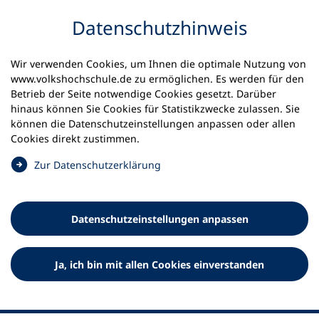
Inhalt anspringen
Datenschutz­hinweis
Startseite
Volkshochschulen und Kurse
Wir verwenden Cookies, um Ihnen die optimale Nutzung von
Meine vhs finden | vhs vor Ort
www.volkshochschule.de zu ermöglichen. Es werden für den
vhs in Baden-Württemberg
Betrieb der Seite notwendige Cookies gesetzt. Darüber
vhs im Alb-Donau-Kreis
hinaus können Sie Cookies für Statistikzwecke zulassen. Sie
können die Datenschutz­einstellungen anpassen oder allen
Volkshochschule im Alb-
Cookies direkt zustimmen.
Donau-Kreis e.V.
(
Zur Datenschutz­erklärung
Ö
f
f
Datenschutz­einstellungen anpassen
n
e
t
Ja, ich bin mit allen Cookies einverstanden
i
n
e
i