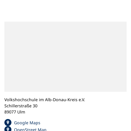
n
e
m
n
e
u
e
n
T
a
b
)
Volkshochschule im Alb-Donau-Kreis e.V.
Schillerstraße 30
89077 Ulm
(
Google Maps
Ö
(
OpenStreet Map