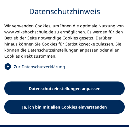
Inhalt anspringen
Datenschutz­hinweis
Startseite
Volkshochschulen und Kurse
Wir verwenden Cookies, um Ihnen die optimale Nutzung von
Meine vhs finden | vhs vor Ort
vhs in Bayern
www.volkshochschule.de zu ermöglichen. Es werden für den
vhs im Norden des Landkreises München
Betrieb der Seite notwendige Cookies gesetzt. Darüber
hinaus können Sie Cookies für Statistikzwecke zulassen. Sie
Volkshochschule im Norden
können die Datenschutz­einstellungen anpassen oder allen
Cookies direkt zustimmen.
des Landkreises München e.V.
(
Zur Datenschutz­erklärung
Ö
f
f
Datenschutz­einstellungen anpassen
n
e
t
Ja, ich bin mit allen Cookies einverstanden
i
n
e
i