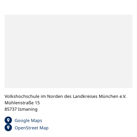
n
e
m
n
e
u
e
n
T
a
b
)
Volkshochschule im Norden des Landkreises München e.V.
Mühlenstraße 15
85737 Ismaning
(
Google Maps
Ö
(
OpenStreet Map
f
Ö