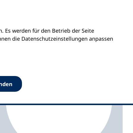
 Es werden für den Betrieb der Seite
olstein
vhs Scharbeutz
önnen die Datenschutz­einstellungen anpassen
anden