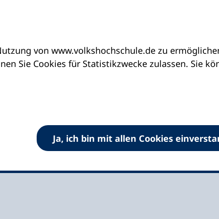
utzung von www.volkshochschule.de zu ermöglichen.
eine vhs finden | vhs vor Ort
vhs in Schleswig-H
en Sie Cookies für Statistikzwecke zulassen. Sie k
der Gemeinde
Ja, ich bin mit allen Cookies einverst