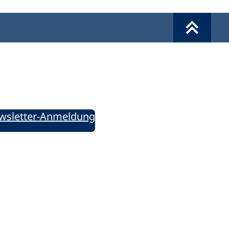
Werkzeuge
Sie informiert!
ung aktuell – Der bildungspolitische Newsletter
wsletter-Anmeldung
ie uns auf Social Media: