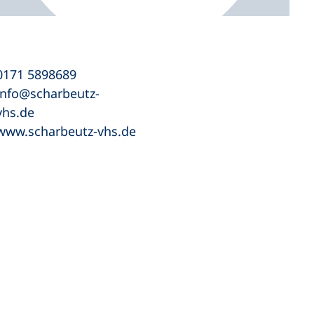
0171 5898689
info
scharbeutz-
vhs
de
www.scharbeutz-vhs.de