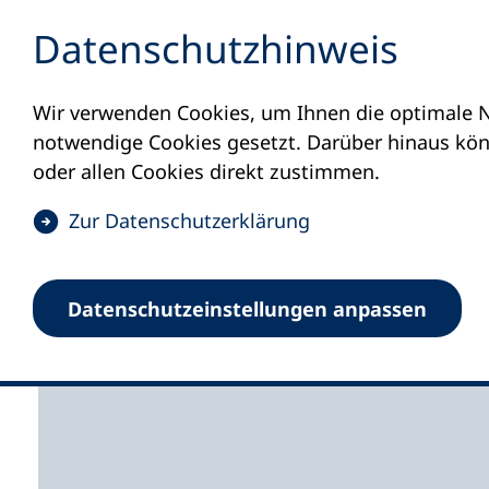
Inhalt anspringen
Datenschutz­hinweis
Wir verwenden Cookies, um Ihnen die optimale N
Startseite
Volkshochschulen und Kurse
M
notwendige Cookies gesetzt. Darüber hinaus könn
oder allen Cookies direkt zustimmen.
(
Zur Datenschutz­erklärung
Ö
Volkshochschule in 
f
Datenschutz­einstellungen anpassen
f
Scharbeutz e.V.
n
e
t
i
n
e