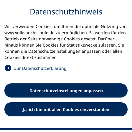
Inhalt anspringen
Datenschutz­hinweis
Startseite
Volkshochschulen und Kurse
Wir verwenden Cookies, um Ihnen die optimale Nutzung von
Meine vhs finden | vhs vor Ort
vhs in Bayern
www.volkshochschule.de zu ermöglichen. Es werden für den
vhs Ingolstadt
Betrieb der Seite notwendige Cookies gesetzt. Darüber
hinaus können Sie Cookies für Statistikzwecke zulassen. Sie
können die Datenschutz­einstellungen anpassen oder allen
Volkshochschule Ingolstadt
Cookies direkt zustimmen.
(
Zur Datenschutz­erklärung
Ö
f
f
Datenschutz­einstellungen anpassen
n
e
t
Ja, ich bin mit allen Cookies einverstanden
i
n
e
i