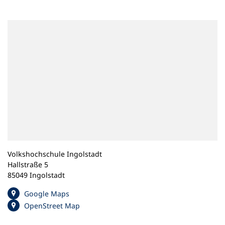
n
e
m
n
e
u
e
n
T
a
b
)
Volkshochschule Ingolstadt
Hallstraße 5
85049 Ingolstadt
(
Google Maps
Ö
(
OpenStreet Map
f
Ö