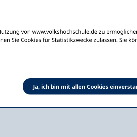
utzung von www.volkshochschule.de zu ermöglichen.
eine vhs finden | vhs vor Ort
vhs in Schleswig-H
en Sie Cookies für Statistikzwecke zulassen. Sie k
oe e.V.
Ja, ich bin mit allen Cookies einverst