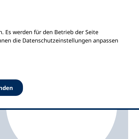
 Es werden für den Betrieb der Seite
olstein
vhs Itzehoe
önnen die Datenschutz­einstellungen anpassen
anden