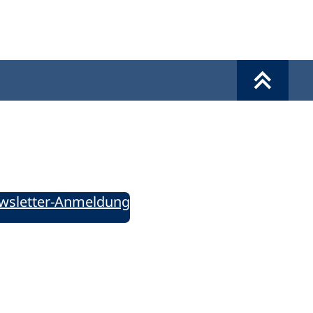
Werkzeuge
Sie informiert!
ung aktuell – Der bildungspolitische Newsletter
wsletter-Anmeldung
ie uns auf Social Media: