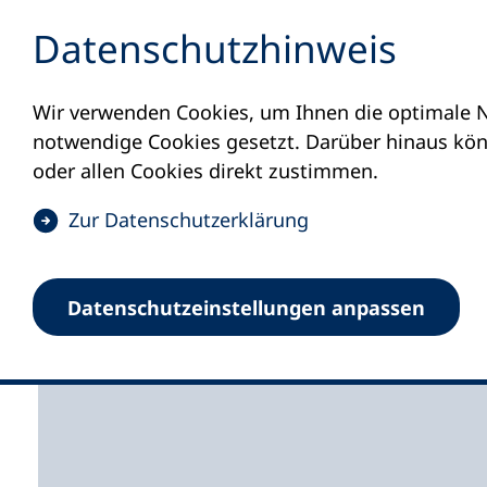
Inhalt anspringen
Datenschutz­hinweis
Wir verwenden Cookies, um Ihnen die optimale N
Startseite
Volkshochschulen und Kurse
M
notwendige Cookies gesetzt. Darüber hinaus könn
oder allen Cookies direkt zustimmen.
(
Zur Datenschutz­erklärung
Ö
f
Volkshochschule Itzeh
Datenschutz­einstellungen anpassen
f
n
e
t
i
n
e