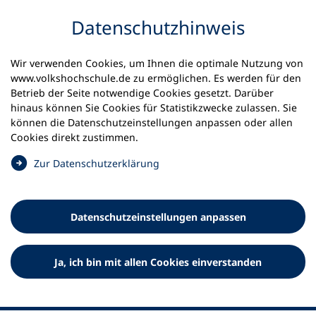
Inhalt anspringen
Datenschutz­hinweis
Startseite
Volkshochschulen und Kurse
Wir verwenden Cookies, um Ihnen die optimale Nutzung von
Meine vhs finden | vhs vor Ort
www.volkshochschule.de zu ermöglichen. Es werden für den
vhs in Baden-Württemberg
vhs Karlsruhe
Betrieb der Seite notwendige Cookies gesetzt. Darüber
hinaus können Sie Cookies für Statistikzwecke zulassen. Sie
können die Datenschutz­einstellungen anpassen oder allen
Volkshochschule Karlsruhe e.V.
Cookies direkt zustimmen.
(
Zur Datenschutz­erklärung
Ö
f
f
Datenschutz­einstellungen anpassen
n
e
t
Ja, ich bin mit allen Cookies einverstanden
i
n
e
i