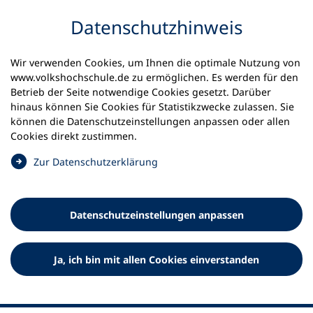
Inhalt anspringen
Datenschutz­hinweis
Startseite
Volkshochschulen und Kurse
Wir verwenden Cookies, um Ihnen die optimale Nutzung von
Meine vhs finden | vhs vor Ort
vhs in Bayern
www.volkshochschule.de zu ermöglichen. Es werden für den
vhs Kaufbeuren
Betrieb der Seite notwendige Cookies gesetzt. Darüber
hinaus können Sie Cookies für Statistikzwecke zulassen. Sie
Volkshochschule Kaufbeuren
können die Datenschutz­einstellungen anpassen oder allen
Cookies direkt zustimmen.
e.V.
(
Zur Datenschutz­erklärung
Ö
f
f
Datenschutz­einstellungen anpassen
n
e
t
Ja, ich bin mit allen Cookies einverstanden
i
n
e
i