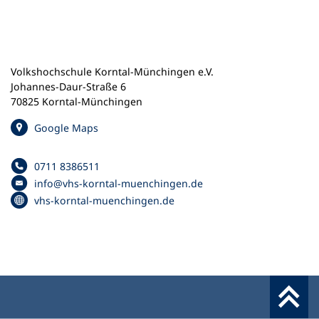
n
e
m
n
e
Volkshochschule Korntal-Münchingen e.V.
u
Johannes-Daur-Straße 6
e
70825 Korntal-Münchingen
n
(
Google Maps
T
Ö
a
f
b
0711 8386511
f
Telefonnummer
)
info
vhs-korntal-muenchingen
de
n
E
(
vhs-korntal-muenchingen.de
e
-
Ö
t
M
f
i
a
f
n
i
n
e
l
e
i
-
t
n
A
i
e
d