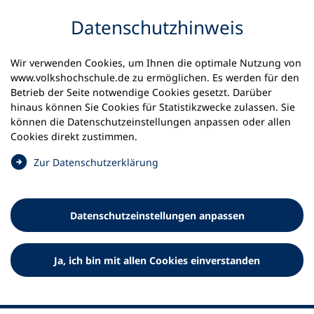
Inhalt anspringen
Datenschutz­hinweis
Startseite
Volkshochschulen und Kurse
Wir verwenden Cookies, um Ihnen die optimale Nutzung von
Meine vhs finden | vhs vor Ort
www.volkshochschule.de zu ermöglichen. Es werden für den
vhs in Baden-Württemberg
Betrieb der Seite notwendige Cookies gesetzt. Darüber
vhs Korntal-Münchingen
hinaus können Sie Cookies für Statistikzwecke zulassen. Sie
können die Datenschutz­einstellungen anpassen oder allen
Volkshochschule Korntal-
Cookies direkt zustimmen.
Münchingen e.V.
(
Zur Datenschutz­erklärung
Ö
f
f
Datenschutz­einstellungen anpassen
n
e
t
Ja, ich bin mit allen Cookies einverstanden
i
n
e
i