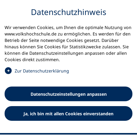
Inhalt anspringen
Datenschutz­hinweis
Startseite
Volkshochschulen und Kurse
Wir verwenden Cookies, um Ihnen die optimale Nutzung von
Meine vhs finden | vhs vor Ort
www.volkshochschule.de zu ermöglichen. Es werden für den
vhs in Schleswig-Holstein
vhs Krempe
Betrieb der Seite notwendige Cookies gesetzt. Darüber
hinaus können Sie Cookies für Statistikzwecke zulassen. Sie
können die Datenschutz­einstellungen anpassen oder allen
Volkshochschule Krempe e.V.
Cookies direkt zustimmen.
(
Zur Datenschutz­erklärung
Ö
f
f
Datenschutz­einstellungen anpassen
n
e
t
Ja, ich bin mit allen Cookies einverstanden
i
n
e
i