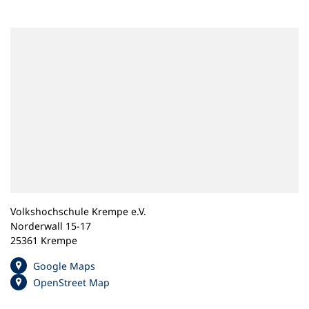
n
e
m
n
e
u
e
n
T
a
b
)
Volkshochschule Krempe e.V.
Norderwall 15-17
25361 Krempe
(
Google Maps
Ö
(
OpenStreet Map
f
Ö