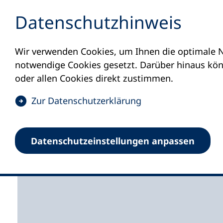
Inhalt anspringen
Datenschutz­hinweis
Wir verwenden Cookies, um Ihnen die optimale N
Startseite
Volkshochschulen und Kurse
M
notwendige Cookies gesetzt. Darüber hinaus könn
oder allen Cookies direkt zustimmen.
(
Zur Datenschutz­erklärung
Ö
f
Volkshochschule Labo
Datenschutz­einstellungen anpassen
f
n
e
t
i
n
e