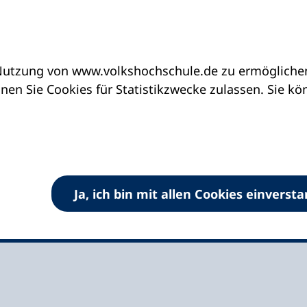
utzung von www.volkshochschule.de zu ermöglichen.
eine vhs finden | vhs vor Ort
vhs in Schleswig-H
en Sie Cookies für Statistikzwecke zulassen. Sie k
e e.V.
Ja, ich bin mit allen Cookies einverst