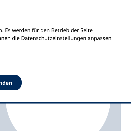
 Es werden für den Betrieb der Seite
olstein
vhs Laboe
önnen die Datenschutz­einstellungen anpassen
anden