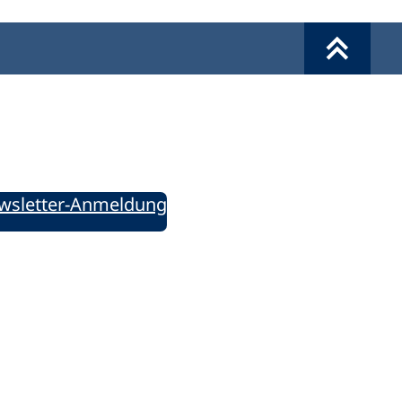
Werkzeuge
Sie informiert!
ung aktuell – Der bildungspolitische Newsletter
wsletter-Anmeldung
ie uns auf Social Media: