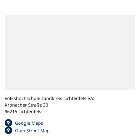
n
e
m
n
e
u
e
n
T
a
b
)
Volkshochschule Landkreis Lichtenfels e.V.
Kronacher Straße 30
96215 Lichtenfels
(
Google Maps
Ö
(
OpenStreet Map
f
Ö