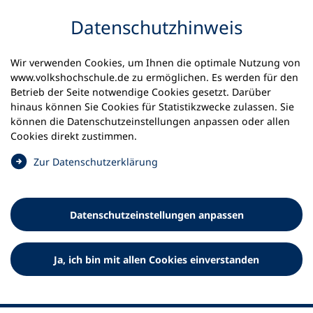
Inhalt anspringen
Datenschutz­hinweis
Startseite
Volkshochschulen und Kurse
Wir verwenden Cookies, um Ihnen die optimale Nutzung von
Meine vhs finden | vhs vor Ort
vhs in Bayern
www.volkshochschule.de zu ermöglichen. Es werden für den
vhs Landkreis Lichtenfels
Betrieb der Seite notwendige Cookies gesetzt. Darüber
hinaus können Sie Cookies für Statistikzwecke zulassen. Sie
Volkshochschule Landkreis
können die Datenschutz­einstellungen anpassen oder allen
Cookies direkt zustimmen.
Lichtenfels e.V.
(
Zur Datenschutz­erklärung
Ö
f
f
Datenschutz­einstellungen anpassen
n
e
t
Ja, ich bin mit allen Cookies einverstanden
i
n
e
i