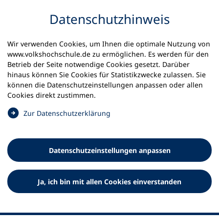
Inhalt anspringen
Datenschutz­hinweis
Startseite
Volkshochschulen und Kurse
Wir verwenden Cookies, um Ihnen die optimale Nutzung von
Meine vhs finden | vhs vor Ort
vhs in Bayern
www.volkshochschule.de zu ermöglichen. Es werden für den
vhs Landkreis Neumarkt
Betrieb der Seite notwendige Cookies gesetzt. Darüber
hinaus können Sie Cookies für Statistikzwecke zulassen. Sie
Volkshochschule Landkreis
können die Datenschutz­einstellungen anpassen oder allen
Cookies direkt zustimmen.
Neumarkt e.V.
(
Zur Datenschutz­erklärung
Ö
f
f
Datenschutz­einstellungen anpassen
n
e
t
Ja, ich bin mit allen Cookies einverstanden
i
n
e
i