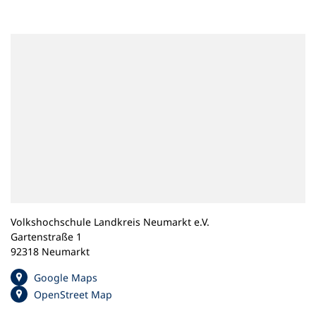
n
e
m
n
e
u
e
n
T
a
b
)
Volkshochschule Landkreis Neumarkt e.V.
Gartenstraße 1
92318 Neumarkt
(
Google Maps
Ö
(
OpenStreet Map
f
Ö