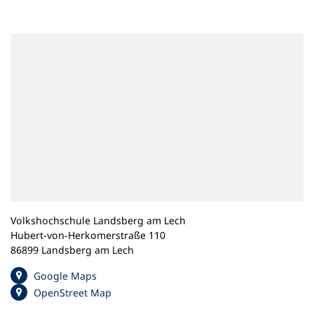
n
e
m
n
e
u
e
n
T
a
b
)
Volkshochschule Landsberg am Lech
Hubert-von-Herkomerstraße 110
86899 Landsberg am Lech
(
Google Maps
Ö
(
OpenStreet Map
f
Ö