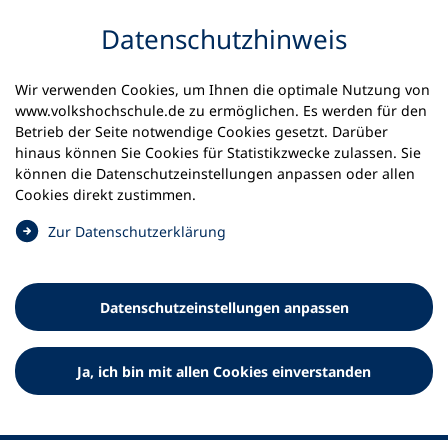
Inhalt anspringen
Datenschutz­hinweis
Startseite
Volkshochschulen und Kurse
Wir verwenden Cookies, um Ihnen die optimale Nutzung von
Meine vhs finden | vhs vor Ort
vhs in Bayern
www.volkshochschule.de zu ermöglichen. Es werden für den
vhs Landsberg am Lech
Betrieb der Seite notwendige Cookies gesetzt. Darüber
hinaus können Sie Cookies für Statistikzwecke zulassen. Sie
Volkshochschule Landsberg
können die Datenschutz­einstellungen anpassen oder allen
Cookies direkt zustimmen.
am Lech
(
Zur Datenschutz­erklärung
Ö
f
f
Datenschutz­einstellungen anpassen
n
e
t
Ja, ich bin mit allen Cookies einverstanden
i
n
e
i