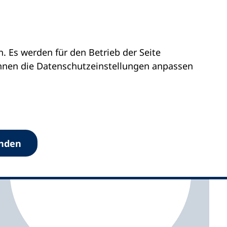
 Es werden für den Betrieb der Seite
vhs Landshut
önnen die Datenschutz­einstellungen anpassen
anden