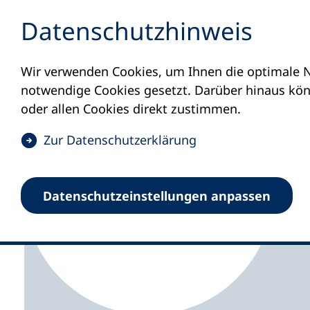
Inhalt anspringen
Datenschutz­hinweis
Wir verwenden Cookies, um Ihnen die optimale N
Startseite
Volkshochschulen und Kurse
M
notwendige Cookies gesetzt. Darüber hinaus könn
oder allen Cookies direkt zustimmen.
(
Zur Datenschutz­erklärung
Ö
f
Volkshochschule Land
Datenschutz­einstellungen anpassen
f
n
e
t
i
n
e