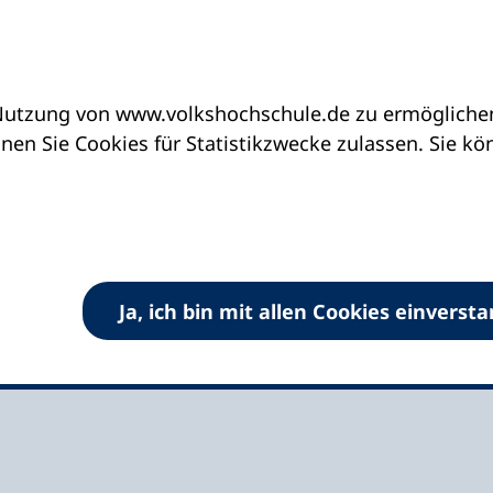
utzung von www.volkshochschule.de zu ermöglichen.
eine vhs finden | vhs vor Ort
vhs in Bayern
en Sie Cookies für Statistikzwecke zulassen. Sie k
shut e.V.
Ja, ich bin mit allen Cookies einverst