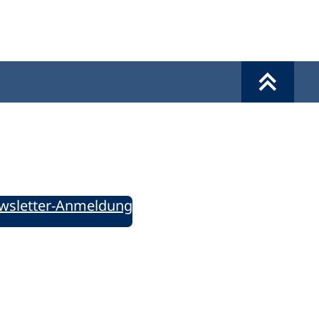
Werkzeuge
Sie informiert!
ung aktuell – Der bildungspolitische Newsletter
wsletter-Anmeldung
ie uns auf Social Media: