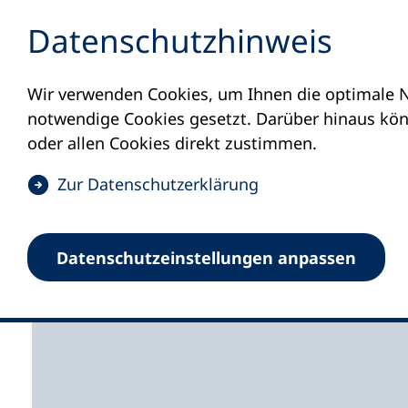
Inhalt anspringen
Datenschutz­hinweis
Wir verwenden Cookies, um Ihnen die optimale N
Startseite
Volkshochschulen und Kurse
M
notwendige Cookies gesetzt. Darüber hinaus könn
oder allen Cookies direkt zustimmen.
(
Zur Datenschutz­erklärung
Ö
f
Volkshochschule Leba
Datenschutz­einstellungen anpassen
f
n
e
t
i
n
e