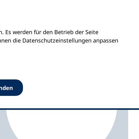
 Es werden für den Betrieb der Seite
vhs Lebach
önnen die Datenschutz­einstellungen anpassen
anden