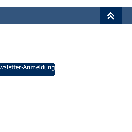
Werkzeuge
Sie informiert!
ung aktuell – Der bildungspolitische Newsletter
wsletter-Anmeldung
ie uns auf Social Media: