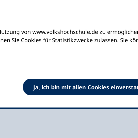
utzung von www.volkshochschule.de zu ermöglichen.
eine vhs finden | vhs vor Ort
vhs im Saarland
en Sie Cookies für Statistikzwecke zulassen. Sie k
ch e.V.
Ja, ich bin mit allen Cookies einverst