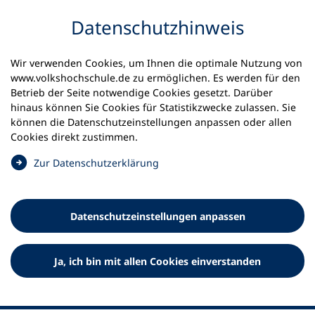
Inhalt anspringen
Datenschutz­hinweis
Startseite
Volkshochschulen und Kurse
Wir verwenden Cookies, um Ihnen die optimale Nutzung von
Meine vhs finden | vhs vor Ort
www.volkshochschule.de zu ermöglichen. Es werden für den
vhs in Schleswig-Holstein
vhs Leezen
Betrieb der Seite notwendige Cookies gesetzt. Darüber
hinaus können Sie Cookies für Statistikzwecke zulassen. Sie
können die Datenschutz­einstellungen anpassen oder allen
Volkshochschule Leezen
Cookies direkt zustimmen.
(
Zur Datenschutz­erklärung
Ö
f
f
Datenschutz­einstellungen anpassen
n
e
t
Ja, ich bin mit allen Cookies einverstanden
i
n
e
i