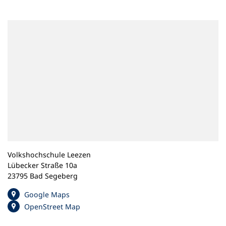
n
e
m
n
e
u
e
n
T
a
b
)
Volkshochschule Leezen
Lübecker Straße 10a
23795 Bad Segeberg
(
Google Maps
Ö
(
OpenStreet Map
f
Ö