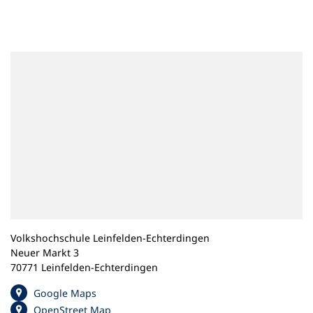
n
e
m
n
e
u
e
n
T
a
b
)
Volkshochschule Leinfelden-Echterdingen
Neuer Markt 3
70771 Leinfelden-Echterdingen
(
Google Maps
Ö
(
OpenStreet Map