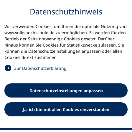
Inhalt anspringen
Datenschutz­hinweis
Startseite
Volkshochschulen und Kurse
Wir verwenden Cookies, um Ihnen die optimale Nutzung von
Meine vhs finden | vhs vor Ort
www.volkshochschule.de zu ermöglichen. Es werden für den
vhs in Baden-Württemberg
Betrieb der Seite notwendige Cookies gesetzt. Darüber
vhs Leinfelden-Echterdingen
hinaus können Sie Cookies für Statistikzwecke zulassen. Sie
können die Datenschutz­einstellungen anpassen oder allen
Volkshochschule Leinfelden-
Cookies direkt zustimmen.
Echterdingen
(
Zur Datenschutz­erklärung
Ö
f
f
Datenschutz­einstellungen anpassen
n
e
t
Ja, ich bin mit allen Cookies einverstanden
i
n
e
i