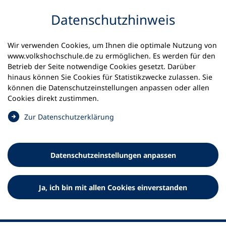
Inhalt anspringen
Datenschutz­hinweis
Startseite
Volkshochschulen und Kurse
Wir verwenden Cookies, um Ihnen die optimale Nutzung von
Meine vhs finden | vhs vor Ort
www.volkshochschule.de zu ermöglichen. Es werden für den
vhs in Nordrhein-Westfalen
Betrieb der Seite notwendige Cookies gesetzt. Darüber
vhs Lengerich (Westfalen)
hinaus können Sie Cookies für Statistikzwecke zulassen. Sie
können die Datenschutz­einstellungen anpassen oder allen
Volkshochschule Lengerich
Cookies direkt zustimmen.
(Westfalen)
(
Zur Datenschutz­erklärung
Ö
f
f
Datenschutz­einstellungen anpassen
n
e
t
Ja, ich bin mit allen Cookies einverstanden
i
n
e
i