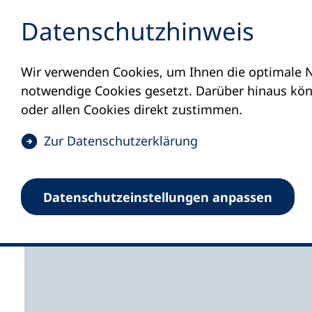
Inhalt anspringen
Datenschutz­hinweis
Wir verwenden Cookies, um Ihnen die optimale N
Startseite
Volkshochschulen und Kurse
M
notwendige Cookies gesetzt. Darüber hinaus könn
oder allen Cookies direkt zustimmen.
(
Zur Datenschutz­erklärung
Ö
f
Volkshochschule Lev
Datenschutz­einstellungen anpassen
f
n
e
t
i
n
e