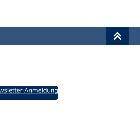
Werkzeuge
Sie informiert!
ung aktuell – Der bildungspolitische Newsletter
wsletter-Anmeldung
ie uns auf Social Media: