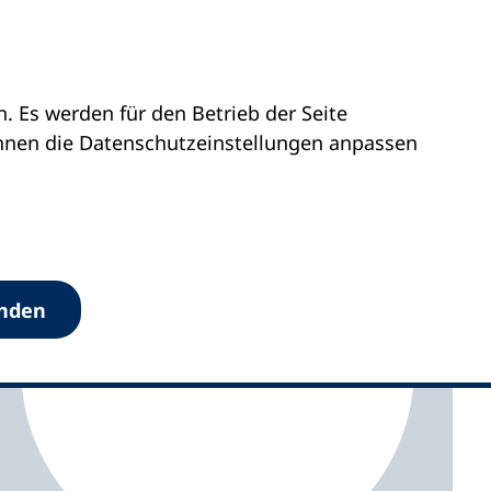
 Es werden für den Betrieb der Seite
Westfalen
vhs Leverkusen
önnen die Datenschutz­einstellungen anpassen
anden