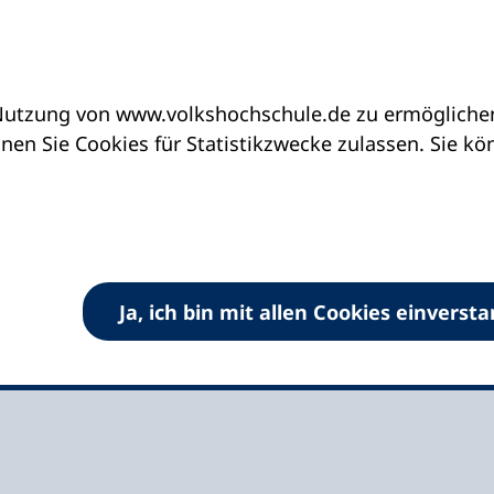
utzung von www.volkshochschule.de zu ermöglichen.
eine vhs finden | vhs vor Ort
vhs in Nordrhein-
en Sie Cookies für Statistikzwecke zulassen. Sie k
erkusen
Ja, ich bin mit allen Cookies einverst