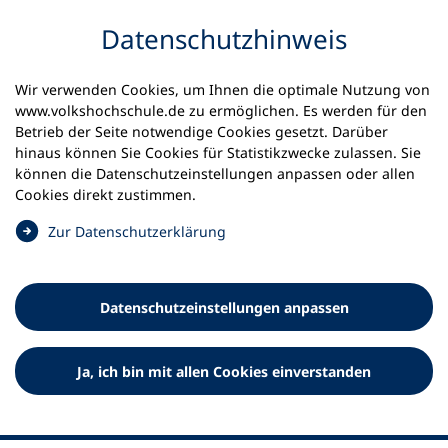
Inhalt anspringen
Datenschutz­hinweis
Startseite
Volkshochschulen und Kurse
Wir verwenden Cookies, um Ihnen die optimale Nutzung von
Meine vhs finden | vhs vor Ort
www.volkshochschule.de zu ermöglichen. Es werden für den
vhs in Nordrhein-Westfalen
vhs Lippe-Ost
Betrieb der Seite notwendige Cookies gesetzt. Darüber
hinaus können Sie Cookies für Statistikzwecke zulassen. Sie
können die Datenschutz­einstellungen anpassen oder allen
Volkshochschule Lippe-Ost
Cookies direkt zustimmen.
(
Zur Datenschutz­erklärung
Ö
f
f
Datenschutz­einstellungen anpassen
n
e
t
Ja, ich bin mit allen Cookies einverstanden
i
n
e
i