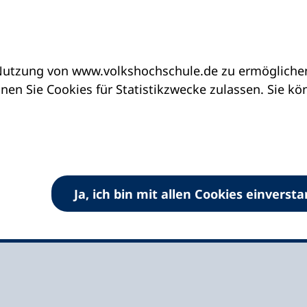
utzung von www.volkshochschule.de zu ermöglichen.
eine vhs finden | vhs vor Ort
vhs in Schleswig-H
en Sie Cookies für Statistikzwecke zulassen. Sie k
eck
Ja, ich bin mit allen Cookies einverst