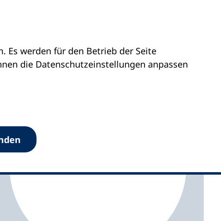
 Es werden für den Betrieb der Seite
olstein
vhs Lübeck
önnen die Datenschutz­einstellungen anpassen
anden