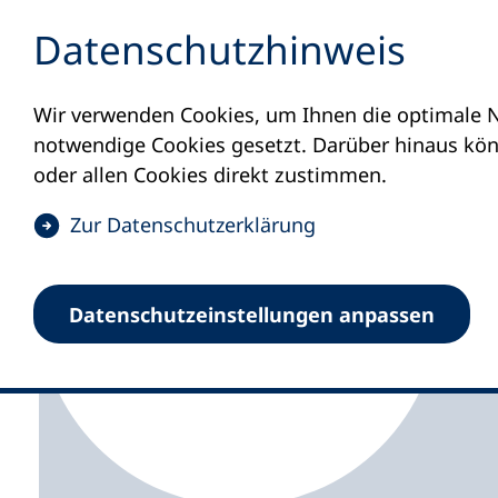
Inhalt anspringen
Datenschutz­hinweis
Wir verwenden Cookies, um Ihnen die optimale N
Startseite
Volkshochschulen und Kurse
M
notwendige Cookies gesetzt. Darüber hinaus könn
oder allen Cookies direkt zustimmen.
(
Zur Datenschutz­erklärung
Ö
f
Volkshochschule Lüb
Datenschutz­einstellungen anpassen
f
n
e
t
i
n
e