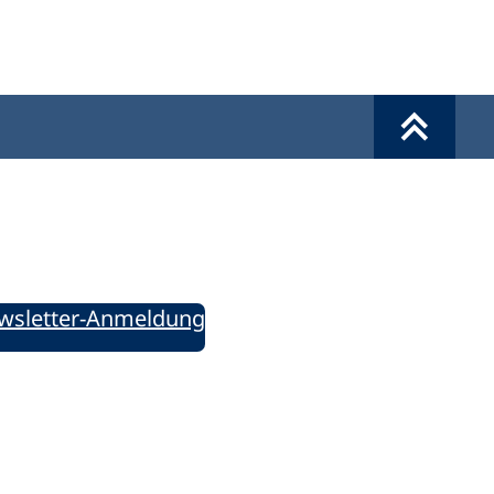
Werkzeuge
Sie informiert!
ung aktuell – Der bildungspolitische Newsletter
wsletter-Anmeldung
ie uns auf Social Media: