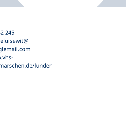
2 245
eluisewit
lemail
com
.vhs-
marschen.de/lunden