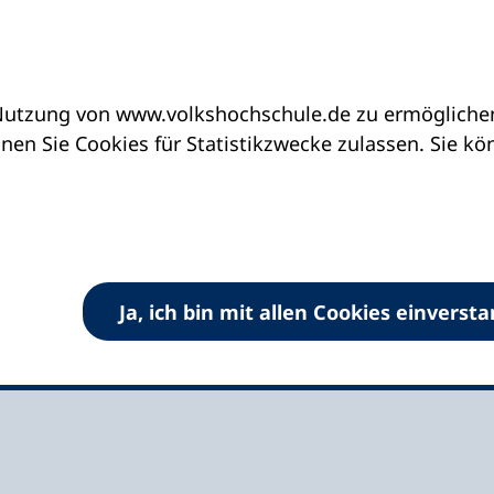
utzung von www.volkshochschule.de zu ermöglichen.
eine vhs finden | vhs vor Ort
vhs in Schleswig-H
en Sie Cookies für Statistikzwecke zulassen. Sie k
en e.V.
Ja, ich bin mit allen Cookies einverst