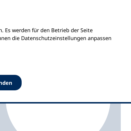
 Es werden für den Betrieb der Seite
olstein
vhs Lunden
önnen die Datenschutz­einstellungen anpassen
anden