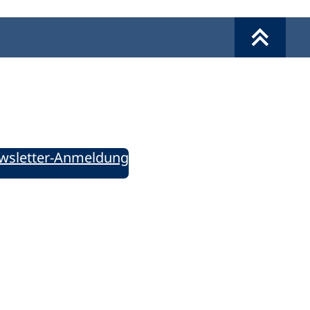
Werkzeuge
Sie informiert!
ung aktuell – Der bildungspolitische Newsletter
wsletter-Anmeldung
ie uns auf Social Media: