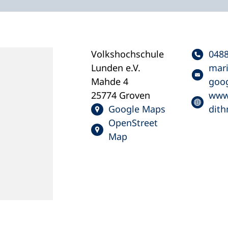
Volkshochschule
0488
Lunden e.V.
mari
Mahde 4
goog
25774 Groven
www
Google Maps
dith
OpenStreet
Map