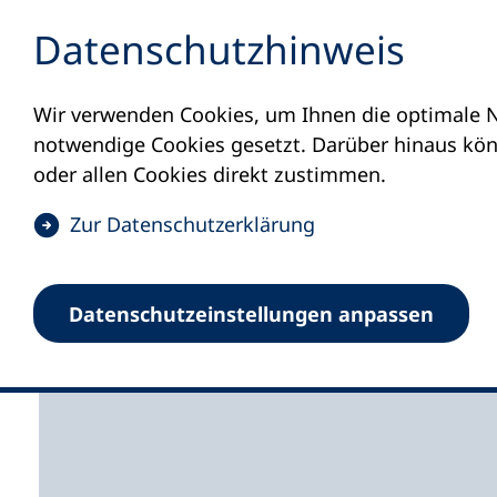
Inhalt anspringen
Datenschutz­hinweis
Wir verwenden Cookies, um Ihnen die optimale N
Startseite
Volkshochschulen und Kurse
M
notwendige Cookies gesetzt. Darüber hinaus könn
oder allen Cookies direkt zustimmen.
(
Zur Datenschutz­erklärung
Ö
f
Volkshochschule Lund
Datenschutz­einstellungen anpassen
f
n
e
t
i
n
e