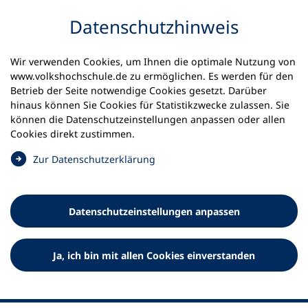
Inhalt anspringen
Datenschutz­hinweis
Startseite
Volkshochschulen und Kurse
Wir verwenden Cookies, um Ihnen die optimale Nutzung von
Meine vhs finden | vhs vor Ort
www.volkshochschule.de zu ermöglichen. Es werden für den
vhs in Rheinland-Pfalz
vhs Mainz
Betrieb der Seite notwendige Cookies gesetzt. Darüber
hinaus können Sie Cookies für Statistikzwecke zulassen. Sie
können die Datenschutz­einstellungen anpassen oder allen
Volkshochschule Mainz e.V.
Cookies direkt zustimmen.
(
Zur Datenschutz­erklärung
Ö
f
f
Datenschutz­einstellungen anpassen
n
e
t
Ja, ich bin mit allen Cookies einverstanden
i
n
e
i