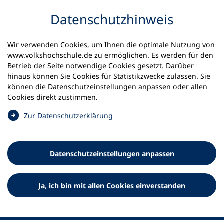
Inhalt anspringen
Datenschutz­hinweis
Startseite
Volkshochschulen und Kurse
Wir verwenden Cookies, um Ihnen die optimale Nutzung von
Meine vhs finden | vhs vor Ort
www.volkshochschule.de zu ermöglichen. Es werden für den
vhs in Schleswig-Holstein
vhs Mittelangeln
Betrieb der Seite notwendige Cookies gesetzt. Darüber
hinaus können Sie Cookies für Statistikzwecke zulassen. Sie
können die Datenschutz­einstellungen anpassen oder allen
Volkshochschule Mittelangeln
Cookies direkt zustimmen.
(
Zur Datenschutz­erklärung
Ö
f
f
Datenschutz­einstellungen anpassen
n
e
t
Ja, ich bin mit allen Cookies einverstanden
i
n
e
i