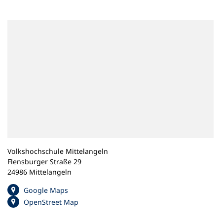
n
e
m
n
e
u
e
n
T
a
b
)
Volkshochschule Mittelangeln
Flensburger Straße 29
24986 Mittelangeln
(
Google Maps
Ö
(
OpenStreet Map
f
Ö