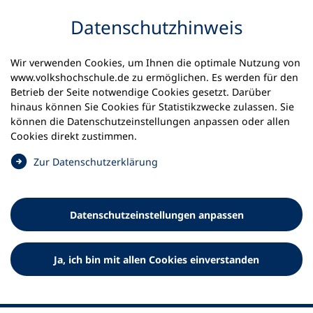
Inhalt anspringen
Datenschutz­hinweis
Startseite
Volkshochschulen und Kurse
Wir verwenden Cookies, um Ihnen die optimale Nutzung von
Meine vhs finden | vhs vor Ort
www.volkshochschule.de zu ermöglichen. Es werden für den
vhs in Nordrhein-Westfalen
vhs Mönchengladbach
Betrieb der Seite notwendige Cookies gesetzt. Darüber
hinaus können Sie Cookies für Statistikzwecke zulassen. Sie
Volkshochschule
können die Datenschutz­einstellungen anpassen oder allen
Cookies direkt zustimmen.
Mönchengladbach
(
Zur Datenschutz­erklärung
Ö
f
f
Datenschutz­einstellungen anpassen
n
e
t
Ja, ich bin mit allen Cookies einverstanden
i
n
e
i