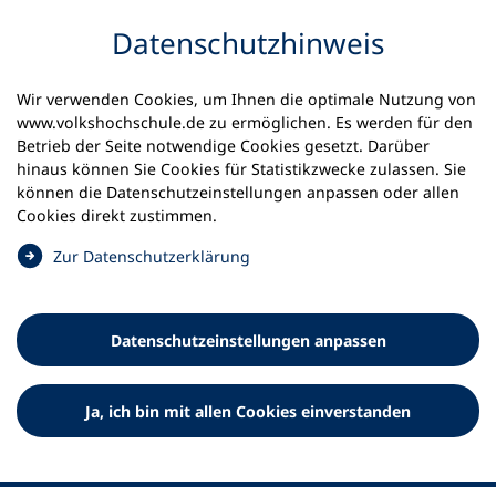
Inhalt anspringen
Datenschutz­hinweis
Startseite
Volkshochschulen und Kurse
Wir verwenden Cookies, um Ihnen die optimale Nutzung von
Meine vhs finden | vhs vor Ort
www.volkshochschule.de zu ermöglichen. Es werden für den
vhs in Baden-Württemberg
vhs Mosbach
Betrieb der Seite notwendige Cookies gesetzt. Darüber
hinaus können Sie Cookies für Statistikzwecke zulassen. Sie
können die Datenschutz­einstellungen anpassen oder allen
Volkshochschule Mosbach e.V.
Cookies direkt zustimmen.
(
Zur Datenschutz­erklärung
Ö
f
f
Datenschutz­einstellungen anpassen
n
e
t
Ja, ich bin mit allen Cookies einverstanden
i
n
e
i