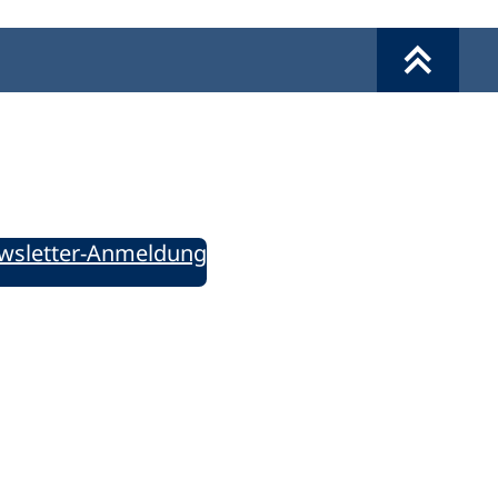
Werkzeuge
Sie informiert!
ung aktuell – Der bildungspolitische Newsletter
wsletter-Anmeldung
ie uns auf Social Media: