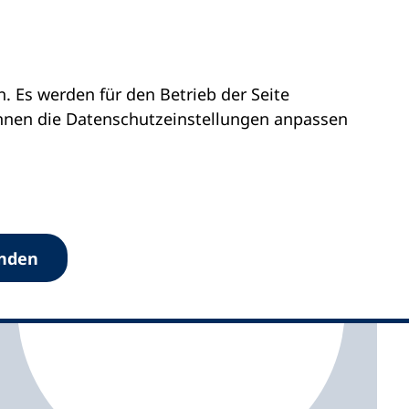
 Es werden für den Betrieb der Seite
vhs Murnau
önnen die Datenschutz­einstellungen anpassen
anden