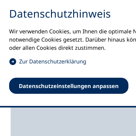
Inhalt anspringen
Datenschutz­hinweis
Wir verwenden Cookies, um Ihnen die optimale N
Startseite
Volkshochschulen und Kurse
M
notwendige Cookies gesetzt. Darüber hinaus könn
oder allen Cookies direkt zustimmen.
(
Zur Datenschutz­erklärung
Ö
f
Volkshochschule Murn
Datenschutz­einstellungen anpassen
f
n
e
t
i
n
e