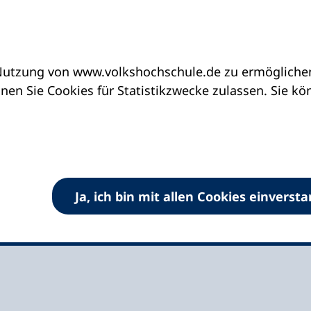
utzung von www.volkshochschule.de zu ermöglichen.
eine vhs finden | vhs vor Ort
vhs in Bayern
en Sie Cookies für Statistikzwecke zulassen. Sie k
au e.V.
Ja, ich bin mit allen Cookies einverst