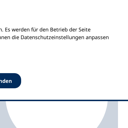
 Es werden für den Betrieb der Seite
s Berlin Neukölln
önnen die Datenschutz­einstellungen anpassen
anden