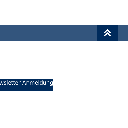
Werkzeuge
Sie informiert!
ung aktuell – Der bildungspolitische Newsletter
wsletter-Anmeldung
ie uns auf Social Media: