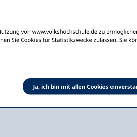
utzung von www.volkshochschule.de zu ermöglichen.
eine vhs finden | vhs vor Ort
vhs in Berlin
vh
en Sie Cookies für Statistikzwecke zulassen. Sie k
ölln "Otto-Suhr"
Ja, ich bin mit allen Cookies einverst