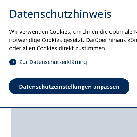
Inhalt anspringen
Datenschutz­hinweis
Wir verwenden Cookies, um Ihnen die optimale N
Startseite
Volkshochschulen und Kurse
M
notwendige Cookies gesetzt. Darüber hinaus könn
oder allen Cookies direkt zustimmen.
(
Zur Datenschutz­erklärung
Ö
f
Volkshochschule Neuk
Datenschutz­einstellungen anpassen
f
n
e
t
i
n
e