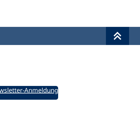
Werkzeuge
Sie informiert!
ung aktuell – Der bildungspolitische Newsletter
wsletter-Anmeldung
ie uns auf Social Media: