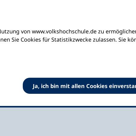
utzung von www.volkshochschule.de zu ermöglichen.
eine vhs finden | vhs vor Ort
vhs in Rheinland-P
en Sie Cookies für Statistikzwecke zulassen. Sie k
tadt an der
Ja, ich bin mit allen Cookies einverst