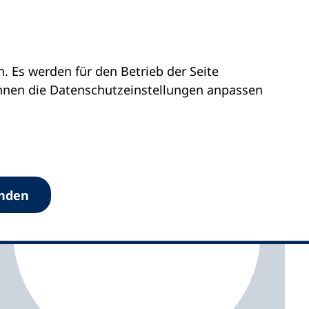
 Es werden für den Betrieb der Seite
falz
vhs Neustadt an der Weinstraße
önnen die Datenschutz­einstellungen anpassen
anden