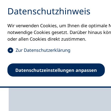
Inhalt anspringen
Datenschutz­hinweis
Wir verwenden Cookies, um Ihnen die optimale N
Startseite
Volkshochschulen und Kurse
M
notwendige Cookies gesetzt. Darüber hinaus könn
oder allen Cookies direkt zustimmen.
(
Zur Datenschutz­erklärung
Ö
Volkshochschule Neus
f
Datenschutz­einstellungen anpassen
f
Weinstraße
n
e
t
i
n
e