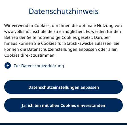
Inhalt anspringen
Datenschutz­hinweis
Startseite
Volkshochschulen und Kurse
Wir verwenden Cookies, um Ihnen die optimale Nutzung von
Meine vhs finden | vhs vor Ort
www.volkshochschule.de zu ermöglichen. Es werden für den
vhs in Nordrhein-Westfalen
vhs Nordkreis Aachen
Betrieb der Seite notwendige Cookies gesetzt. Darüber
hinaus können Sie Cookies für Statistikzwecke zulassen. Sie
Volkshochschule Nordkreis
können die Datenschutz­einstellungen anpassen oder allen
Cookies direkt zustimmen.
Aachen
(
Zur Datenschutz­erklärung
Ö
f
f
Datenschutz­einstellungen anpassen
n
e
t
Ja, ich bin mit allen Cookies einverstanden
i
n
e
i