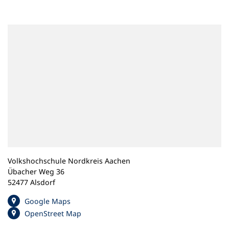
n
e
m
n
e
u
e
n
T
a
b
)
Volkshochschule Nordkreis Aachen
Übacher Weg 36
52477 Alsdorf
(
Google Maps
Ö
(
OpenStreet Map
f
Ö