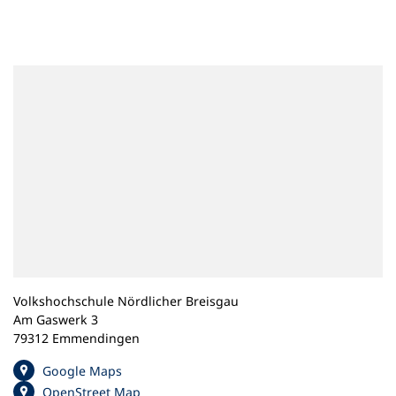
n
e
m
n
e
u
e
n
T
a
b
)
Volkshochschule Nördlicher Breisgau
Am Gaswerk 3
79312 Emmendingen
(
Google Maps
Ö
(
OpenStreet Map