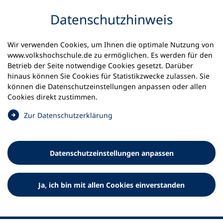
Inhalt anspringen
Datenschutz­hinweis
Startseite
Volkshochschulen und Kurse
Wir verwenden Cookies, um Ihnen die optimale Nutzung von
Meine vhs finden | vhs vor Ort
www.volkshochschule.de zu ermöglichen. Es werden für den
vhs in Baden-Württemberg
Betrieb der Seite notwendige Cookies gesetzt. Darüber
vhs Nördlicher Breisgau
hinaus können Sie Cookies für Statistikzwecke zulassen. Sie
können die Datenschutz­einstellungen anpassen oder allen
Volkshochschule Nördlicher
Cookies direkt zustimmen.
Breisgau
(
Zur Datenschutz­erklärung
Ö
f
f
Datenschutz­einstellungen anpassen
n
e
t
Ja, ich bin mit allen Cookies einverstanden
i
n
e
i