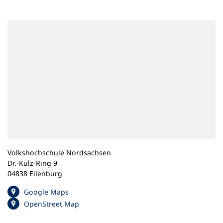
n
e
m
n
e
u
e
n
T
a
b
)
Volkshochschule Nordsachsen
Dr.-Külz-Ring 9
04838 Eilenburg
(
Google Maps
Ö
(
OpenStreet Map
f
Ö