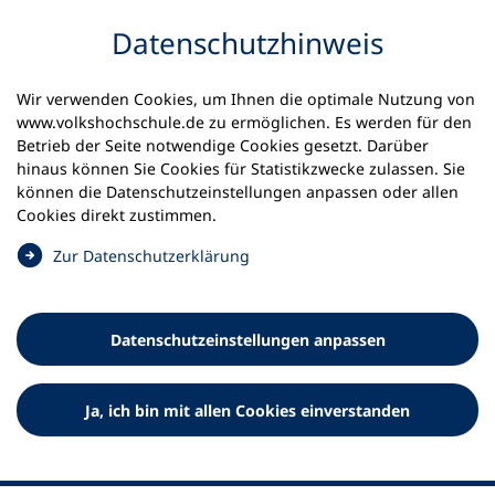
Inhalt anspringen
Datenschutz­hinweis
Startseite
Volkshochschulen und Kurse
Wir verwenden Cookies, um Ihnen die optimale Nutzung von
Meine vhs finden | vhs vor Ort
vhs in Sachsen
www.volkshochschule.de zu ermöglichen. Es werden für den
vhs Nordsachsen
Betrieb der Seite notwendige Cookies gesetzt. Darüber
hinaus können Sie Cookies für Statistikzwecke zulassen. Sie
können die Datenschutz­einstellungen anpassen oder allen
Volkshochschule Nordsachsen
Cookies direkt zustimmen.
(
Zur Datenschutz­erklärung
Ö
f
f
Datenschutz­einstellungen anpassen
n
e
t
Ja, ich bin mit allen Cookies einverstanden
i
n
e
i