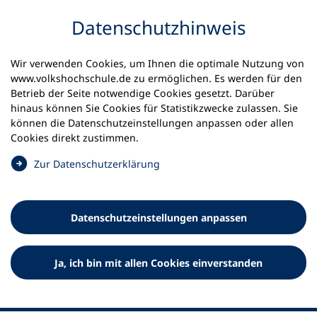
Inhalt anspringen
Datenschutz­hinweis
Startseite
Volkshochschulen und Kurse
Wir verwenden Cookies, um Ihnen die optimale Nutzung von
Meine vhs finden | vhs vor Ort
www.volkshochschule.de zu ermöglichen. Es werden für den
vhs in Baden-Württemberg
vhs Oberes Bregtal
Betrieb der Seite notwendige Cookies gesetzt. Darüber
hinaus können Sie Cookies für Statistikzwecke zulassen. Sie
Volkshochschule Oberes
können die Datenschutz­einstellungen anpassen oder allen
Cookies direkt zustimmen.
Bregtal e.V.
(
Zur Datenschutz­erklärung
Ö
f
f
Datenschutz­einstellungen anpassen
n
e
t
Ja, ich bin mit allen Cookies einverstanden
i
n
e
i