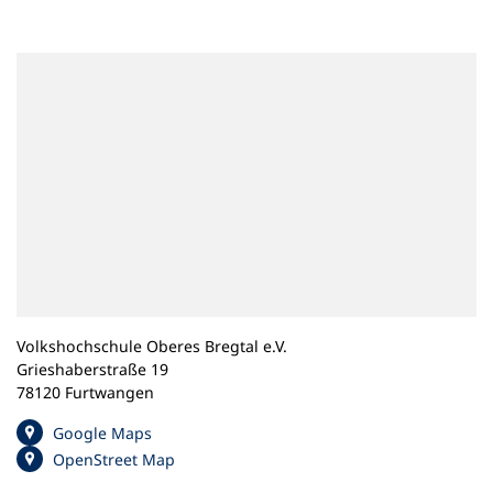
n
e
m
n
e
u
e
n
T
a
b
)
Volkshochschule Oberes Bregtal e.V.
Grieshaberstraße 19
78120 Furtwangen
(
Google Maps
Ö
(
OpenStreet Map
f
Ö