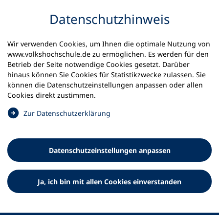
Inhalt anspringen
Datenschutz­hinweis
Startseite
Volkshochschulen und Kurse
Wir verwenden Cookies, um Ihnen die optimale Nutzung von
Meine vhs finden | vhs vor Ort
vhs in Bayern
www.volkshochschule.de zu ermöglichen. Es werden für den
vhs Oberhaching-Sauerlach, vhs Sauerlach
Betrieb der Seite notwendige Cookies gesetzt. Darüber
hinaus können Sie Cookies für Statistikzwecke zulassen. Sie
Volkshochschule Oberhaching
können die Datenschutz­einstellungen anpassen oder allen
Cookies direkt zustimmen.
- Sauerlach, Geschäftsstelle
(
Zur Datenschutz­erklärung
vhs Sauerlach e.V.
Ö
f
f
Datenschutz­einstellungen anpassen
n
e
t
Ja, ich bin mit allen Cookies einverstanden
i
n
e
i