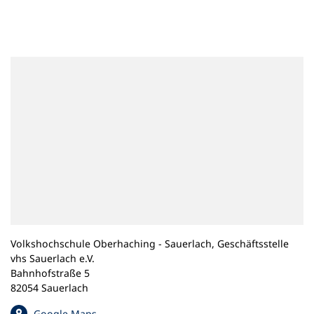
n
e
m
n
e
u
e
n
T
a
b
)
Volkshochschule Oberhaching - Sauerlach, Geschäftsstelle
vhs Sauerlach e.V.
Bahnhofstraße 5
82054 Sauerlach
(
Google Maps