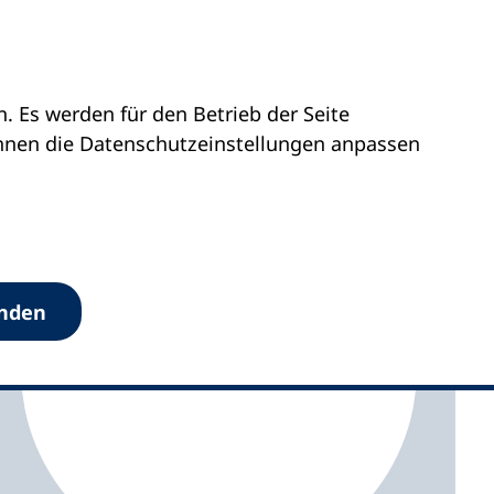
 Es werden für den Betrieb der Seite
vhs Oberland
önnen die Datenschutz­einstellungen anpassen
anden