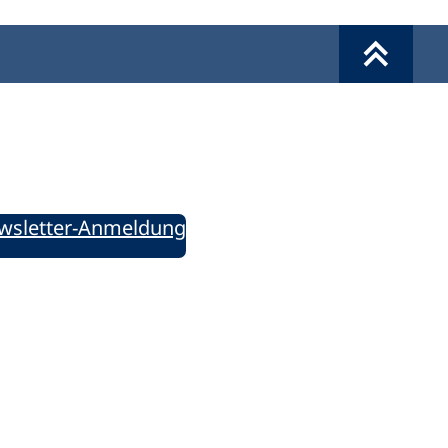
Werkzeuge
Sie informiert!
ung aktuell – Der bildungspolitische Newsletter
wsletter-Anmeldung
ie uns auf Social Media: