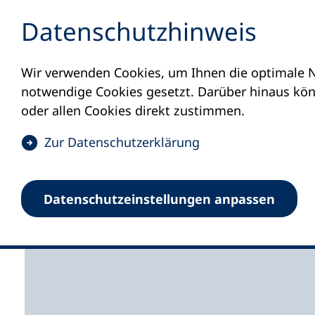
Inhalt anspringen
Datenschutz­hinweis
Wir verwenden Cookies, um Ihnen die optimale N
Startseite
Volkshochschulen und Kurse
M
notwendige Cookies gesetzt. Darüber hinaus könn
oder allen Cookies direkt zustimmen.
(
Zur Datenschutz­erklärung
Ö
f
Volkshochschule Ober
Datenschutz­einstellungen anpassen
f
n
e
t
i
n
e