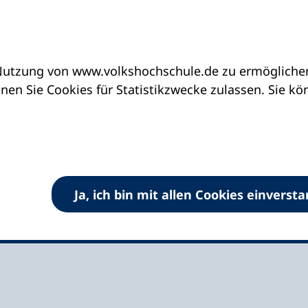
utzung von www.volkshochschule.de zu ermöglichen.
eine vhs finden | vhs vor Ort
vhs in Bayern
en Sie Cookies für Statistikzwecke zulassen. Sie k
land e.V.
Ja, ich bin mit allen Cookies einverst