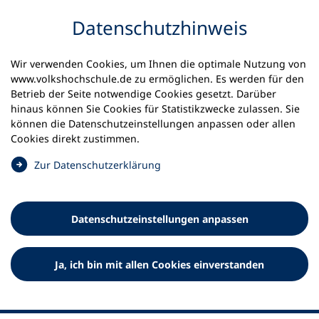
Inhalt anspringen
Datenschutz­hinweis
Startseite
Volkshochschulen und Kurse
Wir verwenden Cookies, um Ihnen die optimale Nutzung von
Meine vhs finden | vhs vor Ort
www.volkshochschule.de zu ermöglichen. Es werden für den
vhs in Baden-Württemberg
vhs Oberndorf
Betrieb der Seite notwendige Cookies gesetzt. Darüber
hinaus können Sie Cookies für Statistikzwecke zulassen. Sie
Volkshochschule Oberndorf
können die Datenschutz­einstellungen anpassen oder allen
Cookies direkt zustimmen.
am Neckar
(
Zur Datenschutz­erklärung
Ö
f
f
Datenschutz­einstellungen anpassen
n
e
t
Ja, ich bin mit allen Cookies einverstanden
i
n
e
i