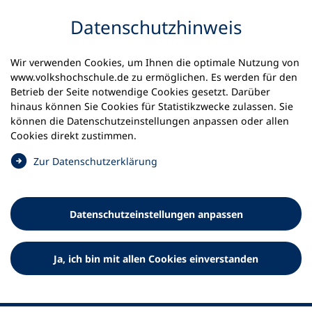
Inhalt anspringen
Datenschutz­hinweis
Startseite
Volkshochschulen und Kurse
Wir verwenden Cookies, um Ihnen die optimale Nutzung von
Meine vhs finden | vhs vor Ort
www.volkshochschule.de zu ermöglichen. Es werden für den
vhs in Baden-Württemberg
vhs Oberschwaben
Betrieb der Seite notwendige Cookies gesetzt. Darüber
hinaus können Sie Cookies für Statistikzwecke zulassen. Sie
Volkshochschule
können die Datenschutz­einstellungen anpassen oder allen
Cookies direkt zustimmen.
Oberschwaben
(
Zur Datenschutz­erklärung
Ö
f
f
Datenschutz­einstellungen anpassen
n
e
t
Ja, ich bin mit allen Cookies einverstanden
i
n
e
i