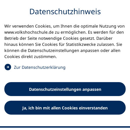
Inhalt anspringen
Datenschutz­hinweis
Startseite
Volkshochschulen und Kurse
Wir verwenden Cookies, um Ihnen die optimale Nutzung von
Meine vhs finden | vhs vor Ort
www.volkshochschule.de zu ermöglichen. Es werden für den
vhs in Baden-Württemberg
vhs Offenburg
Betrieb der Seite notwendige Cookies gesetzt. Darüber
hinaus können Sie Cookies für Statistikzwecke zulassen. Sie
Volkshochschule Offenburg
können die Datenschutz­einstellungen anpassen oder allen
Cookies direkt zustimmen.
e.V.
(
Zur Datenschutz­erklärung
Ö
f
f
Datenschutz­einstellungen anpassen
n
e
t
Ja, ich bin mit allen Cookies einverstanden
i
n
e
i