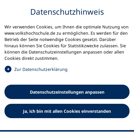
Inhalt anspringen
Datenschutz­hinweis
Startseite
Volkshochschulen und Kurse
Wir verwenden Cookies, um Ihnen die optimale Nutzung von
Meine vhs finden | vhs vor Ort
vhs in Bayern
www.volkshochschule.de zu ermöglichen. Es werden für den
vhs Olching
Betrieb der Seite notwendige Cookies gesetzt. Darüber
hinaus können Sie Cookies für Statistikzwecke zulassen. Sie
können die Datenschutz­einstellungen anpassen oder allen
Volkshochschule Olching e.V.
Cookies direkt zustimmen.
(
Zur Datenschutz­erklärung
Ö
f
f
Datenschutz­einstellungen anpassen
n
e
t
Ja, ich bin mit allen Cookies einverstanden
i
n
e
i