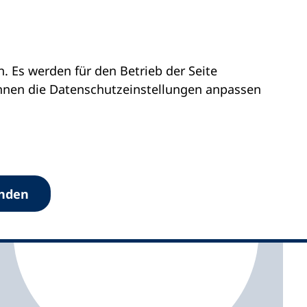
 Es werden für den Betrieb der Seite
sen
vhs Oldenburg
önnen die Datenschutz­einstellungen anpassen
anden