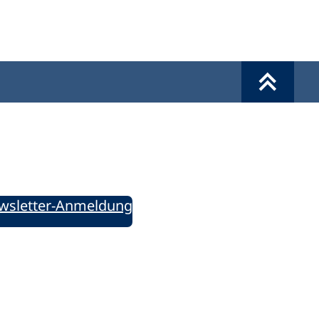
Werkzeuge
Sie informiert!
ung aktuell – Der bildungspolitische Newsletter
wsletter-Anmeldung
ie uns auf Social Media: