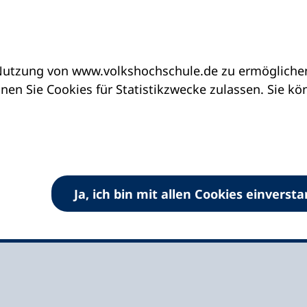
utzung von www.volkshochschule.de zu ermöglichen.
eine vhs finden | vhs vor Ort
vhs in Niedersach
en Sie Cookies für Statistikzwecke zulassen. Sie k
denburg gGmbH
Ja, ich bin mit allen Cookies einverst