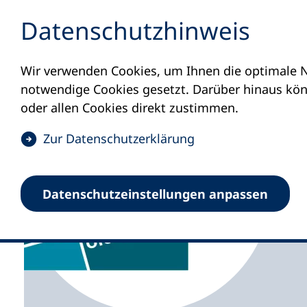
Inhalt anspringen
Datenschutz­hinweis
Wir verwenden Cookies, um Ihnen die optimale N
Startseite
Volkshochschulen und Kurse
M
notwendige Cookies gesetzt. Darüber hinaus könn
oder allen Cookies direkt zustimmen.
(
Zur Datenschutz­erklärung
Ö
f
Volkshochschule Ol
Datenschutz­einstellungen anpassen
f
n
e
t
i
n
e