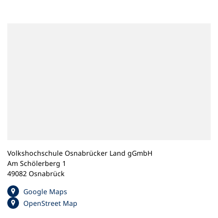
n
e
m
n
e
u
e
n
T
a
b
)
Volkshochschule Osnabrücker Land gGmbH
Am Schölerberg 1
49082 Osnabrück
(
Google Maps
Ö
(
OpenStreet Map
f
Ö