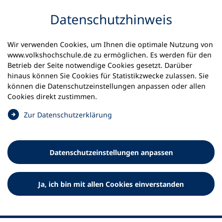
Inhalt anspringen
Datenschutz­hinweis
Startseite
Volkshochschulen und Kurse
Wir verwenden Cookies, um Ihnen die optimale Nutzung von
Meine vhs finden | vhs vor Ort
www.volkshochschule.de zu ermöglichen. Es werden für den
vhs in Niedersachsen
vhs Osnabrücker Land
Betrieb der Seite notwendige Cookies gesetzt. Darüber
hinaus können Sie Cookies für Statistikzwecke zulassen. Sie
Volkshochschule Osnabrücker
können die Datenschutz­einstellungen anpassen oder allen
Cookies direkt zustimmen.
Land gGmbH
(
Zur Datenschutz­erklärung
Ö
f
f
Datenschutz­einstellungen anpassen
n
e
t
Ja, ich bin mit allen Cookies einverstanden
i
n
e
i