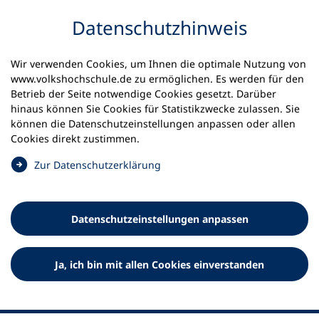
Inhalt anspringen
Datenschutz­hinweis
Startseite
Volkshochschulen und Kurse
Wir verwenden Cookies, um Ihnen die optimale Nutzung von
Meine vhs finden | vhs vor Ort
www.volkshochschule.de zu ermöglichen. Es werden für den
vhs in Rheinland-Pfalz
vhs Pirmasens
Betrieb der Seite notwendige Cookies gesetzt. Darüber
hinaus können Sie Cookies für Statistikzwecke zulassen. Sie
können die Datenschutz­einstellungen anpassen oder allen
Volkshochschule Pirmasens
Cookies direkt zustimmen.
(
Zur Datenschutz­erklärung
Ö
f
f
Datenschutz­einstellungen anpassen
n
e
t
Ja, ich bin mit allen Cookies einverstanden
i
n
e
i