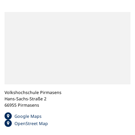
n
e
m
n
e
u
e
n
T
a
b
)
Volkshochschule Pirmasens
Hans-Sachs-Straße 2
66955 Pirmasens
(
Google Maps
Ö
(
OpenStreet Map
f
Ö