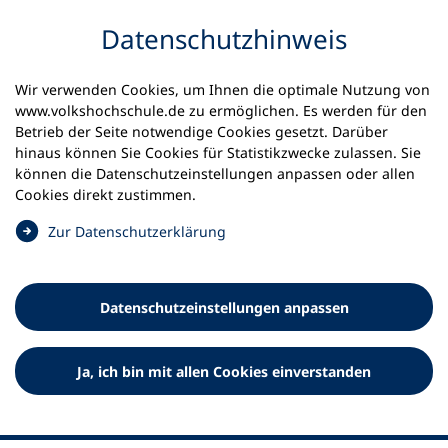
Inhalt anspringen
Datenschutz­hinweis
Startseite
Volkshochschulen und Kurse
Wir verwenden Cookies, um Ihnen die optimale Nutzung von
Meine vhs finden | vhs vor Ort
www.volkshochschule.de zu ermöglichen. Es werden für den
vhs in Baden-Württemberg
vhs Ravensburg
Betrieb der Seite notwendige Cookies gesetzt. Darüber
hinaus können Sie Cookies für Statistikzwecke zulassen. Sie
Volkshochschule Ravensburg
können die Datenschutz­einstellungen anpassen oder allen
Cookies direkt zustimmen.
e.V.
(
Zur Datenschutz­erklärung
Ö
f
f
Datenschutz­einstellungen anpassen
n
e
t
Ja, ich bin mit allen Cookies einverstanden
i
n
e
i