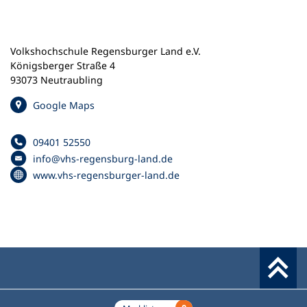
n
e
m
Volkshochschule Regensburger Land e.V.
n
Königsberger Straße 4
e
93073 Neutraubling
u
e
(
Google Maps
n
Ö
T
f
a
09401 52550
f
Telefonnummer
b
info
vhs-regensburg-land
de
n
E
)
(
www.vhs-regensburger-land.de
e
-
Ö
t
M
f
i
a
f
n
i
n
e
l
e
i
-
t
n
A
i
e
d
n
m
Werkzeuge
r
e
n