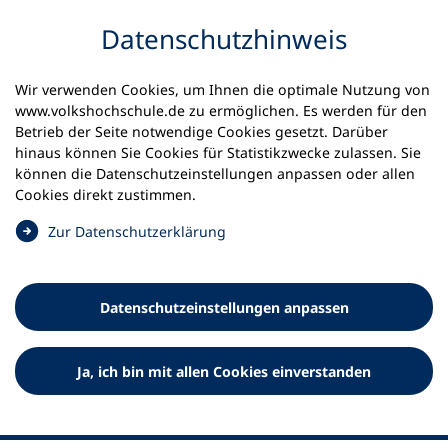
Inhalt anspringen
Datenschutz­hinweis
Startseite
Volkshochschulen und Kurse
Wir verwenden Cookies, um Ihnen die optimale Nutzung von
Meine vhs finden | vhs vor Ort
vhs in Bayern
www.volkshochschule.de zu ermöglichen. Es werden für den
vhs Regensburger Land
Betrieb der Seite notwendige Cookies gesetzt. Darüber
hinaus können Sie Cookies für Statistikzwecke zulassen. Sie
Volkshochschule
können die Datenschutz­einstellungen anpassen oder allen
Cookies direkt zustimmen.
Regensburger Land e.V.
(
Zur Datenschutz­erklärung
Ö
f
f
Datenschutz­einstellungen anpassen
n
e
t
Ja, ich bin mit allen Cookies einverstanden
i
n
e
i