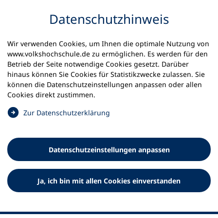
Inhalt anspringen
Datenschutz­hinweis
Startseite
Volkshochschulen und Kurse
Wir verwenden Cookies, um Ihnen die optimale Nutzung von
Meine vhs finden | vhs vor Ort
vhs im Saarland
www.volkshochschule.de zu ermöglichen. Es werden für den
vhs Regionalverband Saarbrücken
Betrieb der Seite notwendige Cookies gesetzt. Darüber
hinaus können Sie Cookies für Statistikzwecke zulassen. Sie
Volkshochschule
können die Datenschutz­einstellungen anpassen oder allen
Cookies direkt zustimmen.
Regionalverband Saarbrücken
(
Zur Datenschutz­erklärung
Ö
f
f
Datenschutz­einstellungen anpassen
n
e
t
Ja, ich bin mit allen Cookies einverstanden
i
n
e
i