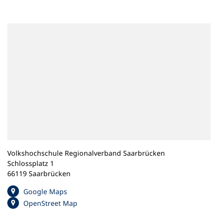
n
e
m
n
e
u
e
n
T
a
b
)
Volkshochschule Regionalverband Saarbrücken
Schlossplatz 1
66119 Saarbrücken
(
Google Maps
Ö
(
OpenStreet Map
f
Ö