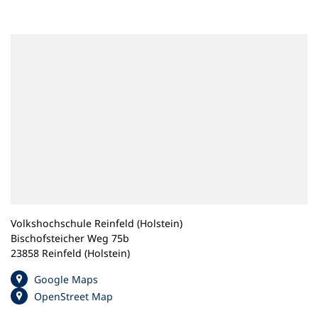
n
e
m
n
e
u
e
n
T
a
b
)
Volkshochschule Reinfeld (Holstein)
Bischofsteicher Weg 75b
23858 Reinfeld (Holstein)
(
Google Maps
Ö
(
OpenStreet Map
f
Ö