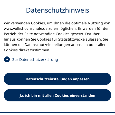
Inhalt anspringen
Datenschutz­hinweis
Startseite
Volkshochschulen und Kurse
Wir verwenden Cookies, um Ihnen die optimale Nutzung von
Meine vhs finden | vhs vor Ort
www.volkshochschule.de zu ermöglichen. Es werden für den
vhs in Schleswig-Holstein
vhs Reinfeld
Betrieb der Seite notwendige Cookies gesetzt. Darüber
hinaus können Sie Cookies für Statistikzwecke zulassen. Sie
Volkshochschule Reinfeld
können die Datenschutz­einstellungen anpassen oder allen
Cookies direkt zustimmen.
(Holstein)
(
Zur Datenschutz­erklärung
Ö
f
f
Datenschutz­einstellungen anpassen
n
e
t
Ja, ich bin mit allen Cookies einverstanden
i
n
e
i