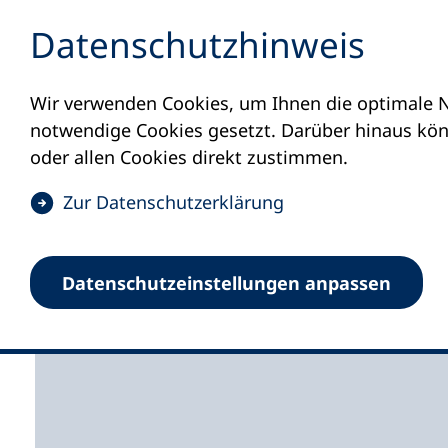
Inhalt anspringen
Datenschutz­hinweis
Wir verwenden Cookies, um Ihnen die optimale N
Startseite
Volkshochschulen und Kurse
M
notwendige Cookies gesetzt. Darüber hinaus könn
oder allen Cookies direkt zustimmen.
(
Zur Datenschutz­erklärung
Ö
f
Volkshochschule Rem
Datenschutz­einstellungen anpassen
f
n
e
t
i
n
e