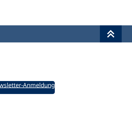
Werkzeuge
Sie informiert!
ung aktuell – Der bildungspolitische Newsletter
wsletter-Anmeldung
ie uns auf Social Media: