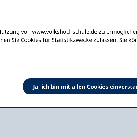
utzung von www.volkshochschule.de zu ermöglichen.
eine vhs finden | vhs vor Ort
vhs in Nordrhein-
en Sie Cookies für Statistikzwecke zulassen. Sie k
scheid
Ja, ich bin mit allen Cookies einverst