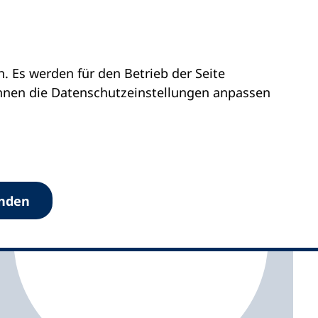
 Es werden für den Betrieb der Seite
Westfalen
vhs Remscheid
önnen die Datenschutz­einstellungen anpassen
anden